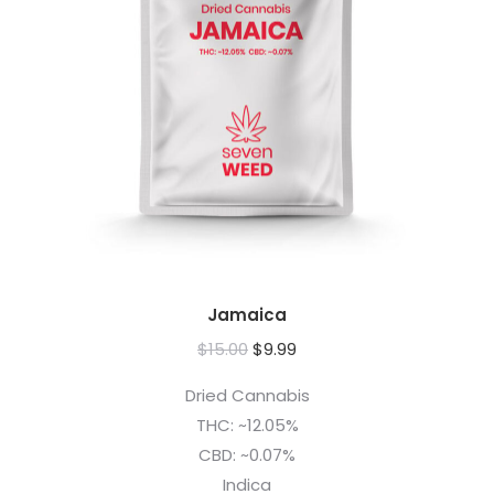
Jamaica
Pierwotna
Aktualna
$
15.00
$
9.99
cena
cena
Dried Cannabis
wynosiła:
wynosi:
THC: ~12.05%
$15.00.
$9.99.
CBD: ~0.07%
Indica