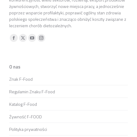
żywnościowych, stworzyć nowe miejsca pracy, a jednocześnie
poprzez wsparcie profilaktyki, poprawić ogólny stan zdrowia
polskiego społeczeństwa i znacząco obniżyć koszty związane z
leczeniem chorób dietozależnych.
Znajdź nas na:
Facebook
X
YouTube
Instagram
otworzy
otworzy
otworzy
otworzy
się
się
się
się
w
w
w
w
O nas
nowym
nowym
nowym
nowym
Znak F-Food
oknie
oknie
oknie
oknie
Regulamin Znaku F-Food
Katalog F-Food
Żywność F-FOOD
Polityka prywatności