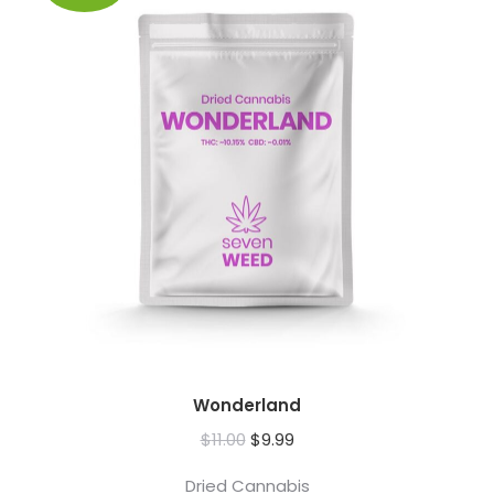
Wonderland
Pierwotna
Aktualna
$
11.00
$
9.99
cena
cena
Dried Cannabis