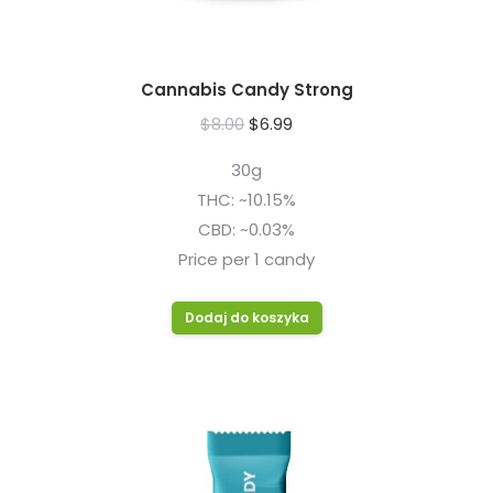
Cannabis Candy Strong
Pierwotna
Aktualna
$
8.00
$
6.99
cena
cena
30g
wynosiła:
wynosi:
THC: ~10.15%
$8.00.
$6.99.
CBD: ~0.03%
Price per 1 candy
Dodaj do koszyka