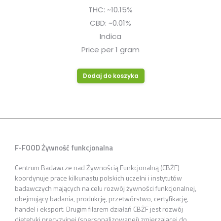
wynosiła:
wynosi:
THC: ~10.15%
$11.00.
$9.99.
CBD: ~0.01%
Indica
Price per 1 gram
Dodaj do koszyka
F-FOOD Żywność funkcjonalna
Centrum Badawcze nad Żywnością Funkcjonalną (CBŻF)
koordynuje prace kilkunastu polskich uczelni i instytutów
badawczych mających na celu rozwój żywności funkcjonalnej,
obejmujący badania, produkcję, przetwórstwo, certyfikację,
handel i eksport. Drugim filarem działań CBŻF jest rozwój
dietetyki precyzyjnej (spersonalizowanej) zmierzającej do