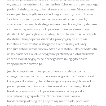
wyznaczenia każdemu konsumentowi/choremu indywidualnego
profilu dietetycznego, optymalizującego zdrowie. Strategicznym
celem jest tutaj wydłużenie średniego czasu życia w zdrowiu o
1-2 lata poprzez opracowanie i wprowadzenie nowych,
spersonalizowanych strategii żywieniowych z wykorzystaniem
innowacyjnej żywności funkcjonalnej. Trzecim elementem
działań CBŻF jest cyfryzacja całego łańcucha wartości – od pola
do stołu i dalej poprzez dietetykę precyzyjną do zdrowia.
Inicjatywa musi zostać wzbogacona o programy edukacji
konsumentów, w tym wprowadzenie dietetyki jako przedmiotu
w szkołach oraz wielkie programy profilaktyki dietozależnych
chorób cywilizacyjnych ze szczególnym uwzględnieniem
zespołu metabolicznego.
Jest to kompletnie nowa, przełomowa inicjatywa (game
changer), o wysokim stopniu innowacyjności zarówno w skali
kraju, jak i globalnym, charakteryzująca się niezwykle wysokim
potencjałem dla rozwoju społeczno-ekonomicznego Polski.
Produkcja żywności funkcjonalnej może stać się polską
specjalnością gospodarczą. Może ona przyśpieszyć
transformację ekologiczną i cyfrową gospodarki, podnieść
konkurencyjność wielu sektorów, rozwinąć eksport produktów